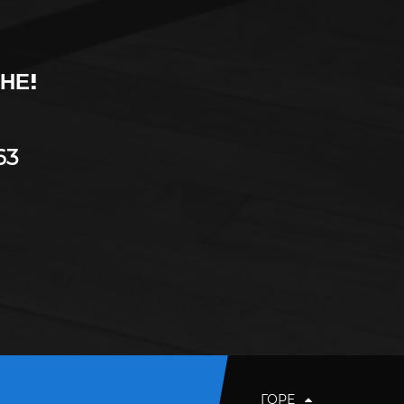
НЕ!
63
ГОРЕ