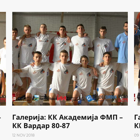
–
Галерија: КК Академија ФМП –
Г
КК Вардар 80-87
К
12 NOV 2018
09