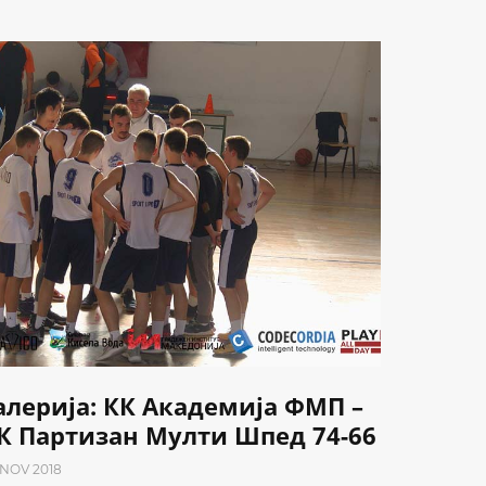
алерија: КК Академија ФМП –
К Партизан Мулти Шпед 74-66
 NOV 2018