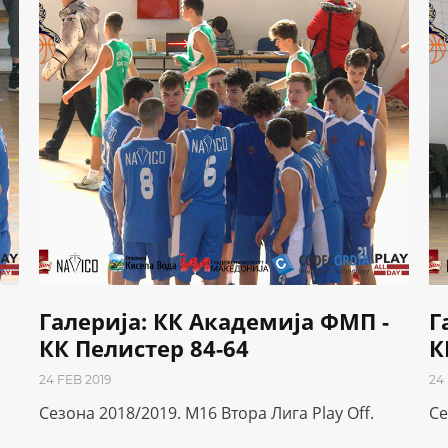
Галерија: КК Академија ФМП -
Г
КК Пелистер 84-64
К
24 FEB 2019
24
Сезона 2018/2019. М16 Втора Лига Play Off.
Се