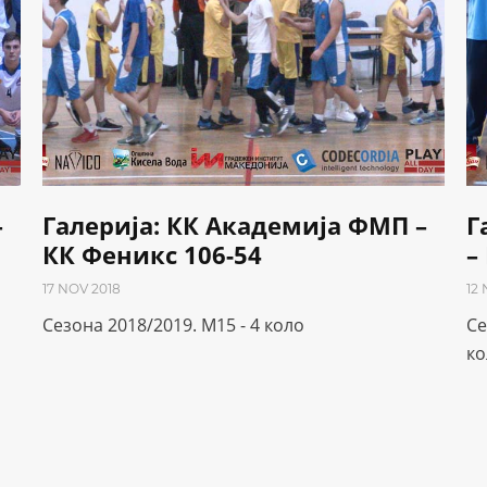
–
Галерија: КК Академија ФМП –
Г
КК Феникс 106-54
–
17 NOV 2018
12
Сезона 2018/2019. М15 - 4 коло
Се
ко