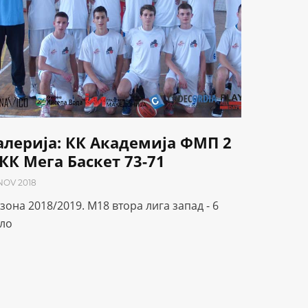
алерија: КК Академија ФМП 2
 КК Мега Баскет 73-71
 NOV 2018
зона 2018/2019. М18 втора лига запад - 6
ло