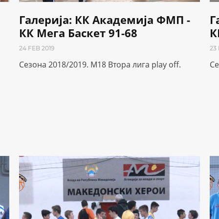
Галерија: КК Академија ФМП -
Г
КК Мега Баскет 91-68
К
24 FEB 2019
23
Сезона 2018/2019. M18 Втора лига play off.
Се