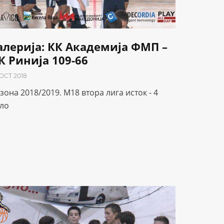
алерија: КК Академија ФМП –
К Ринија 109-66
 OCT 2018
зона 2018/2019. М18 втора лига исток - 4
ло